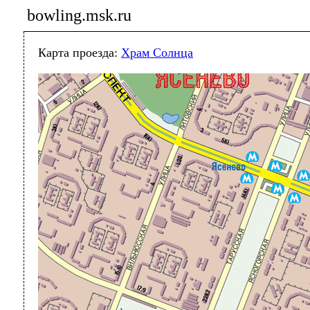
bowling.msk.ru
Карта проезда:
Храм Солнца