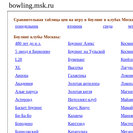
bowling.msk.ru
Сравнительная таблица цен на игру в боулинг в клубах Моск
понедельник
вторник
среда
че
Боулинг клубы Москвы:
480 лет до н.э.
Боулинг Алекс
Косми
5 звезд в Бирюлево
Боулинг на Тульской
Косми
L28
Бумеранг
Крейз
XL
Высотка
Лагун
Аврора
Галактика
Локом
Академия
Золотая антилопа
Локоп
Алые паруса
Золотая кегля
Магни
Астероид
Интеллект-клуб
Майам
Баскет боулинг
Казус Конус
Мамай
Би-Ба-Бо
Каланча
Манеж
Бородино
Картлэнд
Мастер
Борисовский
Катапульта
Мегап