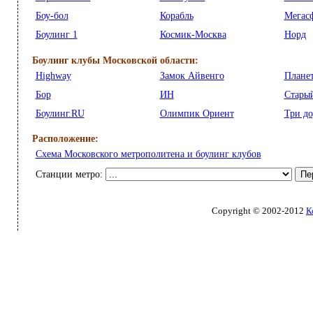
Боу-бол
Корабль
Мегас
Боулинг 1
Космик-Москва
Норд
Боулинг клубы Московской области:
Highway
Замок Айвенго
Плане
Бор
ИН
Стары
Боулинг.RU
Олимпик Ориент
Три д
Расположение:
Схема Московского метрополитена и боулинг клубов
Станции метро:
Copyright © 2002-2012
К