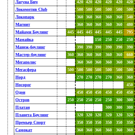
Лагуна Бич
000
000
420
420
420
420
420
420
Локомотив Club
000
000
500
500
500
500
500
500
Локопарк
000
000
360
360
360
360
360
540
Магнит
000
000
360
360
360
360
360
480
Майами Боулинг
000
445
445
445
445
445
445
795
Мамайка
000
000
000
000
150
250
250
250
Манеж-боулинг
000
000
390
390
390
390
390
390
Мастер-боулинг
000
360
360
360
360
360
360
660
Мегаполис
000
000
360
360
360
360
360
360
Мегасфера
000
500
500
500
500
500
500
500
Норд
000
000
270
270
270
270
360
360
Носорог
000
000
000
000
000
000
000
450
Одон
000
000
450
450
450
450
450
450
Остров
000
250
250
250
250
250
300
300
Платан
000
000
000
000
000
300
300
300
Планета Боулинг
000
000
320
320
320
320
320
320
Премьер Спорт
000
000
350
350
350
350
350
350
Самокат
000
000
360
360
360
360
360
360