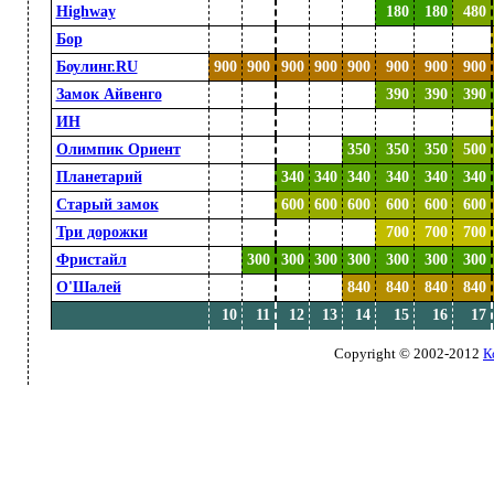
Highway
000
000
000
000
000
180
180
480
Бор
000
000
000
000
000
000
000
000
Боулинг.RU
900
900
900
900
900
900
900
900
Замок Айвенго
000
000
000
000
000
390
390
390
ИН
000
000
000
000
000
000
000
000
Олимпик Ориент
000
000
000
000
350
350
350
500
Планетарий
000
000
340
340
340
340
340
340
Старый замок
000
000
600
600
600
600
600
600
Три дорожки
000
000
000
000
000
700
700
700
Фристайл
000
300
300
300
300
300
300
300
О'Шалей
000
000
000
000
840
840
840
840
10
11
12
13
14
15
16
17
Copyright © 2002-2012
К