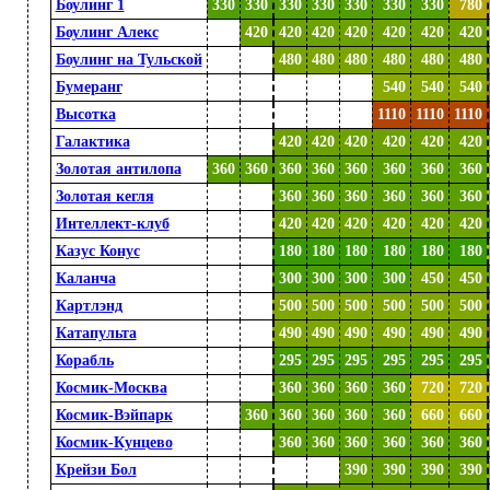
Боулинг 1
330
330
330
330
330
330
330
780
Боулинг Алекс
000
420
420
420
420
420
420
420
Боулинг на Тульской
000
000
480
480
480
480
480
480
Бумеранг
000
000
000
000
000
540
540
540
Высотка
000
000
000
000
000
1110
1110
1110
Галактика
000
000
420
420
420
420
420
420
Золотая антилопа
360
360
360
360
360
360
360
360
Золотая кегля
000
000
360
360
360
360
360
360
Интеллект-клуб
000
000
420
420
420
420
420
420
Казус Конус
000
000
180
180
180
180
180
180
Каланча
000
000
300
300
300
300
450
450
Картлэнд
000
000
500
500
500
500
500
500
Катапульта
000
000
490
490
490
490
490
490
Корабль
000
000
295
295
295
295
295
295
Космик-Москва
000
000
360
360
360
360
720
720
Космик-Вэйпарк
000
360
360
360
360
360
660
660
Космик-Кунцево
000
000
360
360
360
360
360
360
Крейзи Бол
000
000
000
000
390
390
390
390