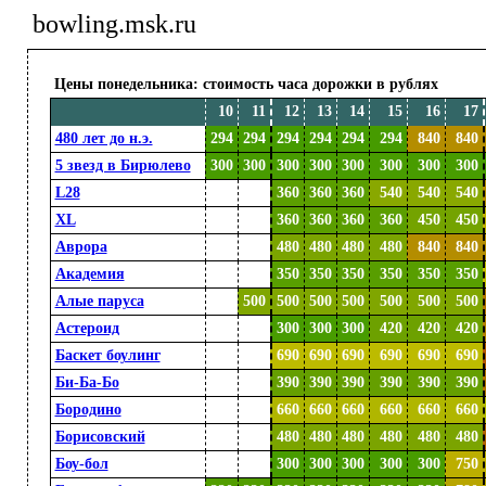
bowling.msk.ru
Цены понедельника: стоимость часа дорожки в рублях
10
11
12
13
14
15
16
17
480 лет до н.э.
294
294
294
294
294
294
840
840
5 звезд в Бирюлево
300
300
300
300
300
300
300
300
L28
000
000
360
360
360
540
540
540
XL
000
000
360
360
360
360
450
450
Аврора
000
000
480
480
480
480
840
840
Академия
000
000
350
350
350
350
350
350
Алые паруса
000
500
500
500
500
500
500
500
Астероид
000
000
300
300
300
420
420
420
Баскет боулинг
000
000
690
690
690
690
690
690
Би-Ба-Бо
000
000
390
390
390
390
390
390
Бородино
000
000
660
660
660
660
660
660
Борисовский
000
000
480
480
480
480
480
480
Боу-бол
000
000
300
300
300
300
300
750